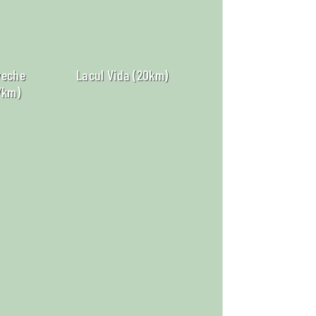
veche
Lacul Vida (20km)
7km)