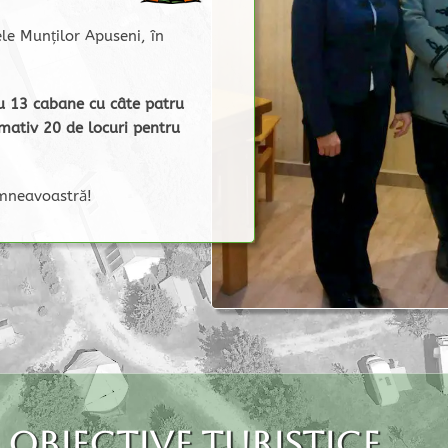
le Munților Apuseni, în
u 13 cabane cu câte patru
imativ 20 de locuri pentru
umneavoastră!
Obiective turistice