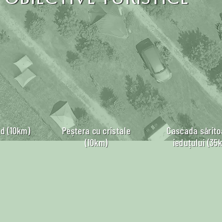
d (10km)
Peștera cu cristale
Cascada sărito
(10km)
ieduțului (35