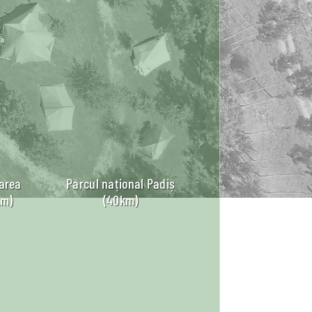
area
Parcul național Padiș
km)
(40km)