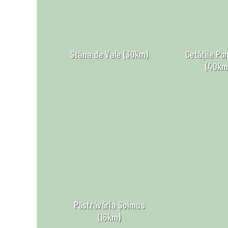
Stâna de Vale (30km)
Cetățile Po
(40km
Păstrăvăria Șoimus
(16km)