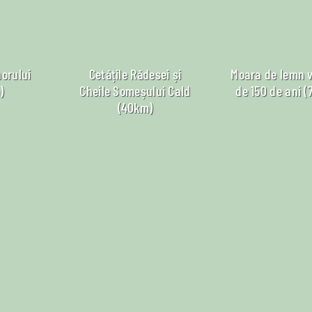
norului
Cetățile Rădesei și
Moara de lemn 
)
Cheile Someșului Cald
de 150 de ani (
(40km)